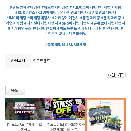
#위드컬처
#이경선
#위드컬처이경선
#퍼포먼스마케팅
#디지털마케팅
#SNS
#인스타그램마케팅
#온라인광고대행사
#종합광고대행사
#IMC마케팅
#마케팅대행사
#마케팅에이전시
#통합마케팅
#문화마케팅
#
기업마케팅
#디지털마케팅대행사
#SNS마케팅대행사
#유튜브마케팅대행사
#마케팅연구소
#마케팅컨설팅
#위드트렌드
#캐릭터마케팅
#IP마케팅
#
브랜드전략
#콘텐츠마케팅
#공공캐릭터
#SNS마케팅
카테고리
위드트렌드
[위드트렌드] "거제 야호"
[위드트렌드] STRESS OFF
밈이 ..
MZ세대는 왜 스트..