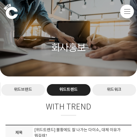
회사홍보
위드브랜드
위드트렌드
위드워크
WITH TREND
[위드트렌드] 불황에도 잘 나가는 다이소, 대체 이유가
제목
뭐길래?