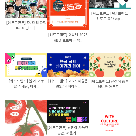
[위드트렌드] 4월 트렌드
리포트 요약.zip ..
[위드트렌드] Z세대의 다정
트레이닝 : 따..
[위드트렌드] 대박난 2025
KBO 프로야구 속..
[위드트렌드] 볼 게 너무
[위드트렌드] 2025 서울은
[위드트렌드] 천천히 늙을
많은 세상, 마케..
맛있다! 베이커..
테니까 아무도 ..
[위드트렌드] 낭만이 가득한
공간, 서울리..