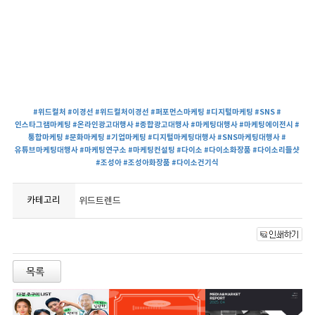
#위드컬처
#이경선
#위드컬처이경선
#퍼포먼스마케팅
#디지털마케팅
#SNS
#
인스타그램마케팅
#온라인광고대행사
#종합광고대행사
#마케팅대행사
#마케팅에이전시
#
통합마케팅
#문화마케팅
#기업마케팅
#디지털마케팅대행사
#SNS마케팅대행사
#
유튜브마케팅대행사
#마케팅연구소
#마케팅컨설팅
#다이소
#다이소화장품
#다이소리들샷
#조성아
#조성아화장품
#다이소건기식
카테고리
위드트렌드