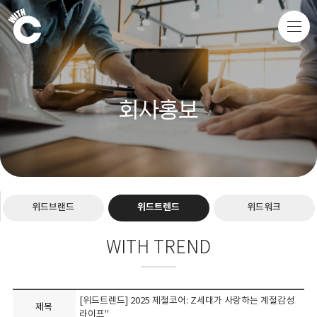
회사홍보
위드브랜드
위드트렌드
위드워크
WITH TREND
[위드트렌드] 2025 제철코어: Z세대가 사랑하는 계절감성
제목
라이프"