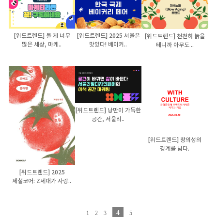
[위드트렌드] 볼 게 너무
[위드트렌드] 2025 서울은
[위드트렌드] 천천히 늙을
많은 세상, 마케..
맛있다! 베이커..
테니까 아무도 ..
[위드트렌드] 낭만이 가득한
공간, 서울리..
[위드트렌드] 창의성의
경계를 넘다.
[위드트렌드] 2025
제철코어: Z세대가 사랑..
4
1
2
3
5