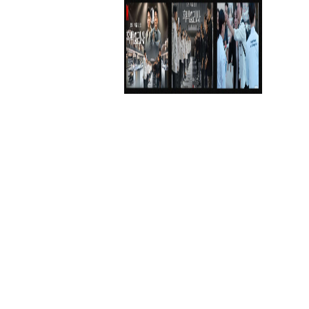
[위드트렌드] 흑백요리사로 본 '개인 ..