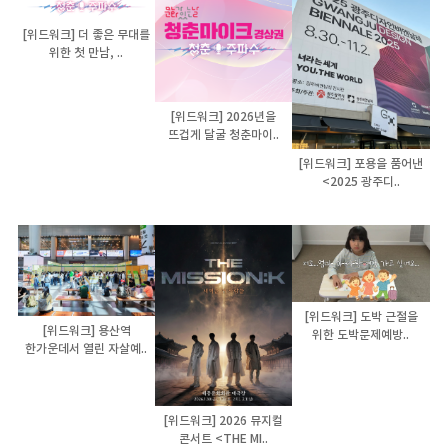
[위드워크] 더 좋은 무대를
위한 첫 만남, ..
[위드워크] 2026년을
뜨겁게 달굴 청춘마이..
[위드워크] 포용을 품어낸
<2025 광주디..
[위드워크] 도박 근절을
[위드워크] 용산역
위한 도박문제예방..
한가운데서 열린 자살예..
[위드워크] 2026 뮤지컬
콘서트 <THE MI..